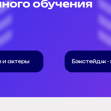
ного обучения
 и актеры
Бэкстейдж -