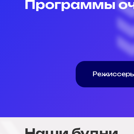
Программы оч
Режиссеры
Наши будни