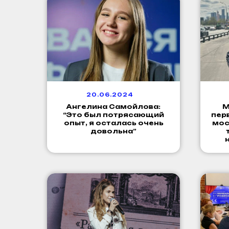
20.06.2024
Ангелина Самойлова:
М
“Это был потрясающий
пер
опыт, я осталась очень
мос
довольна”