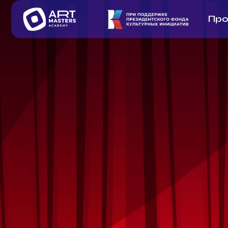
Профес
Проект по выявлению
творческих професси
лет) новых регионов
Луганской Народной