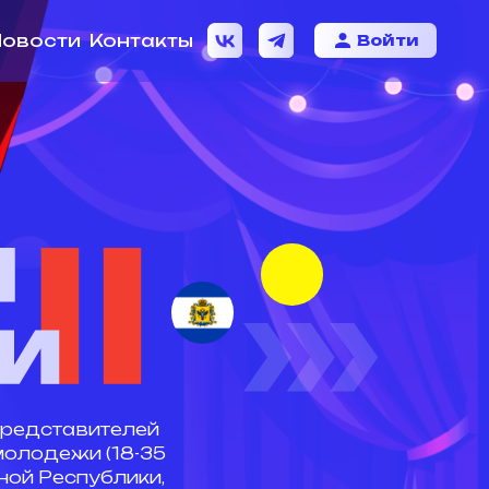
нтакты
Войти
елей
18-35
лики,
асти