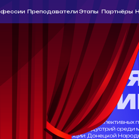
сии
Преподаватели
Этапы
Партнёры
Новости
Ко
Образовательный проект
по направлению «ТЕАТР»
, развитию и интеграции перспективных представит
й в сфере креативных индустрий среди молодежи (
 Российской Федерации: Донецкой Народной Респуб
 Республики, Запорожской области, Херсонской обл