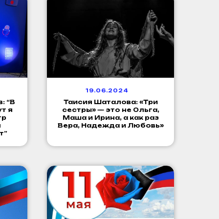
19.06.2024
: “В
Таисия Шаталова: «Три
т я
сестры» — это не Ольга,
тр
Маша и Ирина, а как раз
л
Вера, Надежда и Любовь»
т”