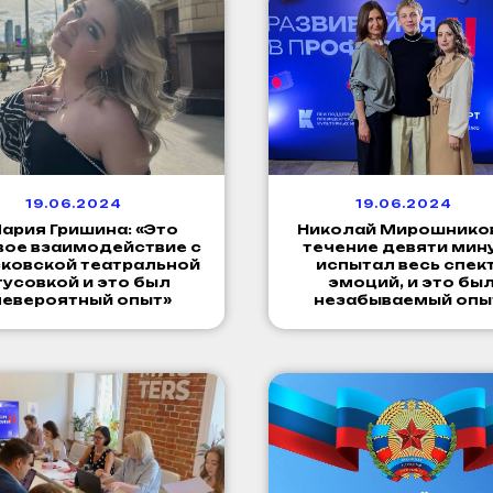
19.06.2024
19.06.2024
ария Гришина: «Это
Николай Мирошников
вое взаимодействие с
течение девяти мину
ковской театральной
испытал весь спек
тусовкой и это был
эмоций, и это бы
невероятный опыт»
незабываемый опы