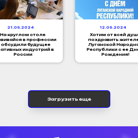
21.05.2024
12.05.2024
На круглом столе
Хотим от всей душ
звивайся в профессии
поздравить жител
I» обсудили будущее
Луганской Народн
еативных индустрий в
Республики с ее Д
России
Рождения!
Загрузить еще